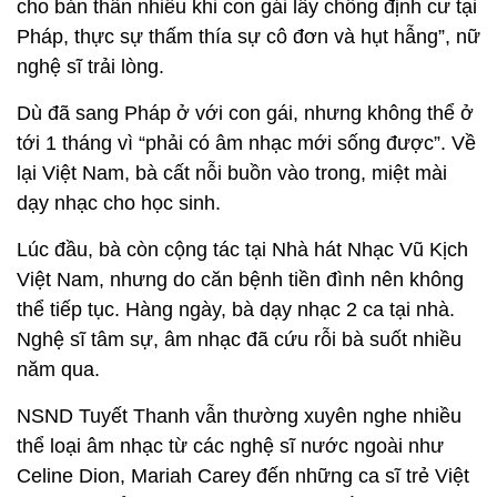
cho bản thân nhiều khi con gái lấy chồng định cư tại
Pháp, thực sự thấm thía sự cô đơn và hụt hẫng”, nữ
nghệ sĩ trải lòng.
Dù đã sang Pháp ở với con gái, nhưng không thể ở
tới 1 tháng vì “phải có âm nhạc mới sống được”. Về
lại Việt Nam, bà cất nỗi buồn vào trong, miệt mài
dạy nhạc cho học sinh.
Lúc đầu, bà còn cộng tác tại Nhà hát Nhạc Vũ Kịch
Việt Nam, nhưng do căn bệnh tiền đình nên không
thể tiếp tục. Hàng ngày, bà dạy nhạc 2 ca tại nhà.
Nghệ sĩ tâm sự, âm nhạc đã cứu rỗi bà suốt nhiều
năm qua.
NSND Tuyết Thanh vẫn thường xuyên nghe nhiều
thể loại âm nhạc từ các nghệ sĩ nước ngoài như
Celine Dion, Mariah Carey đến những ca sĩ trẻ Việt