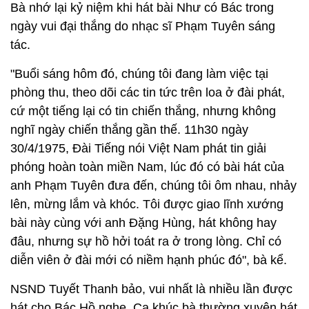
Bà nhớ lại kỷ niệm khi hát bài Như có Bác trong
ngày vui đại thắng do nhạc sĩ Phạm Tuyên sáng
tác.
"Buổi sáng hôm đó, chúng tôi đang làm việc tại
phòng thu, theo dõi các tin tức trên loa ở đài phát,
cứ một tiếng lại có tin chiến thắng, nhưng không
nghĩ ngày chiến thắng gần thế. 11h30 ngày
30/4/1975, Đài Tiếng nói Việt Nam phát tin giải
phóng hoàn toàn miền Nam, lúc đó có bài hát của
anh Phạm Tuyên đưa đến, chúng tôi ôm nhau, nhảy
lên, mừng lắm và khóc. Tôi được giao lĩnh xướng
bài này cùng với anh Đặng Hùng, hát không hay
đâu, nhưng sự hồ hởi toát ra ở trong lòng. Chỉ có
diễn viên ở đài mới có niềm hạnh phúc đó", bà kể.
NSND Tuyết Thanh bảo, vui nhất là nhiều lần được
hát cho Bác Hồ nghe. Ca khúc bà thường xuyên hát