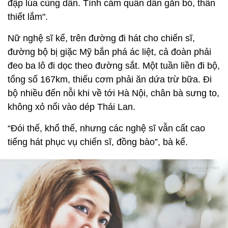
đập lúa cùng dân. Tình cảm quân dân gắn bó, thân
thiết lắm".
Nữ nghệ sĩ kể, trên đường đi hát cho chiến sĩ,
đường bộ bị giặc Mỹ bắn phá ác liệt, cả đoàn phải
đeo ba lô đi dọc theo đường sắt. Một tuần liền đi bộ,
tổng số 167km, thiếu cơm phải ăn dứa trừ bữa. Đi
bộ nhiều đến nỗi khi về tới Hà Nội, chân bà sưng to,
không xỏ nổi vào dép Thái Lan.
“Đói thế, khổ thế, nhưng các nghệ sĩ vẫn cất cao
tiếng hát phục vụ chiến sĩ, đồng bào”, bà kể.