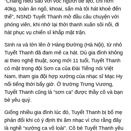
“Chẳng hiểu sao với vóc người bé tẹo, chỉ hơn
40kg, toàn ăn ngô, khoai, sắn mà tôi hát khoẻ đến
thế”, NSND Tuyết Thanh mở đầu câu chuyện với
phóng viên, khi nhớ lại thời thanh xuân sôi nổi, đi
hát phục vụ chiến sĩ khắp mặt trận.
Sinh ra và lớn lên ở Hàng Đường (Hà Nội), từ nhỏ
Tuyết Thanh đã đam mê ca hát. Dù gia đình không
ai theo nghệ thuật, song mới 11 tuổi, Tuyết Thanh
có mặt trong đội Sơn ca của Đài Tiếng nói Việt
Nam, tham gia đội hợp xướng của nhạc sĩ Mạc Hy
nổi tiếng thời bấy giờ. Ở trường Trưng Vương,
Tuyết Thanh cũng là “sơn ca” được thầy cô và bạn
bè yêu quý.
Giống nhiều gia đình lúc đó, Tuyết Thanh bị bố mẹ
phản đối khi có ý định thi âm nhạc vì cho rằng đây
là nghề “xướng ca vô loài”. Cô bé Tuyết Thanh yêu