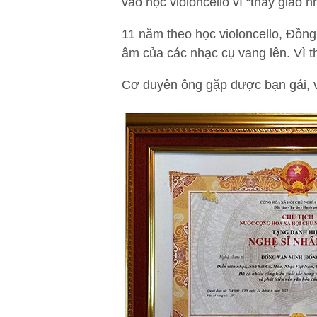
vào học violoncello vì “thầy giáo n
11 năm theo học violoncello, Đồ
âm của các nhạc cụ vang lên. Vì 
Cơ duyên ông gặp được bạn gái, v