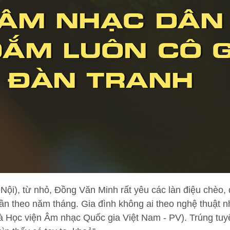
Nội), từ nhỏ, Đồng Văn Minh rất yêu các làn điệu chèo
ần theo năm tháng. Gia đình không ai theo nghệ thuật n
là Học viện Âm nhạc Quốc gia Việt Nam - PV). Trúng t