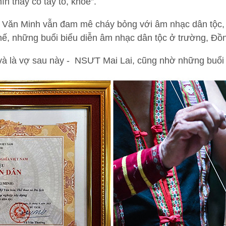
hìn thấy có tay to, khoẻ”.
ng Văn Minh vẫn đam mê cháy bỏng với âm nhạc dân tộc
thế, những buổi biểu diễn âm nhạc dân tộc ở trường, Đồ
à là vợ sau này - NSƯT Mai Lai, cũng nhờ những buổi b