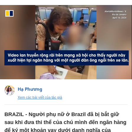
Hạ Phương
Xem các bài viết của tác giả
BRAZIL - Người phụ nữ ở Brazil đã bị bắt giữ
sau khi đưa thi thể của chú mình đến ngân hàng
để ký một khoản vay dưới danh nghĩa của