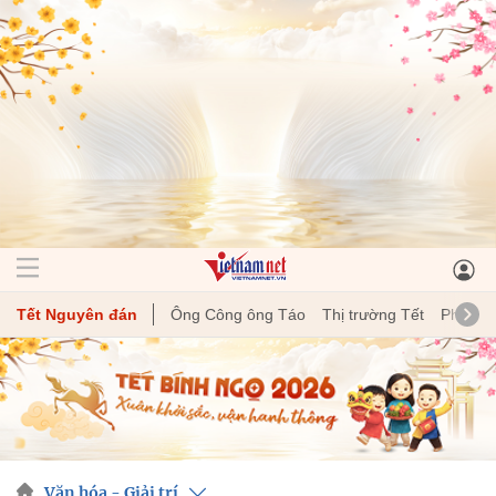
Tết Nguyên đán
Ông Công ông Táo
Thị trường Tết
Phong t
Văn hóa - Giải trí