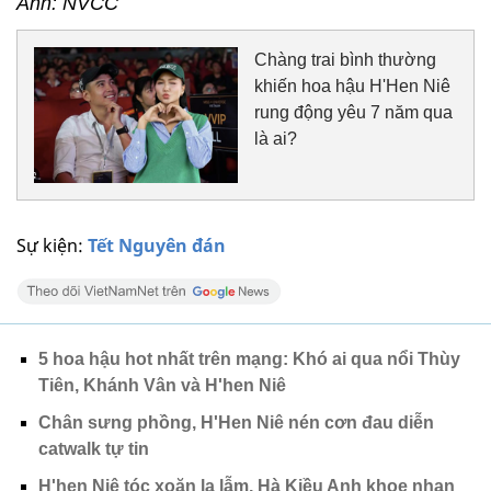
Ảnh: NVCC
Chàng trai bình thường
khiến hoa hậu H'Hen Niê
rung động yêu 7 năm qua
là ai?
Sự kiện:
Tết Nguyên đán
5 hoa hậu hot nhất trên mạng: Khó ai qua nổi Thùy
Tiên, Khánh Vân và H'hen Niê
Chân sưng phồng, H'Hen Niê nén cơn đau diễn
catwalk tự tin
H'hen Niê tóc xoăn lạ lẫm, Hà Kiều Anh khoe nhan