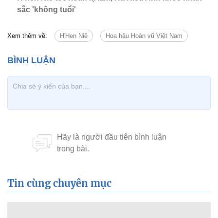
sắc 'không tuổi'
Xem thêm về:
H'Hen Niê
Hoa hậu Hoàn vũ Việt Nam
Tin cùng chuyên mục