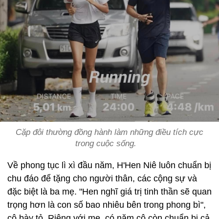
Cặp đôi thường đồng hành làm những điều tích cực
trong cuộc sống.
Về phong tục lì xì đầu năm, H'Hen Niê luôn chuẩn bị
chu đáo để tặng cho người thân, các cộng sự và
đặc biệt là ba mẹ. "Hen nghĩ giá trị tinh thần sẽ quan
trọng hơn là con số bao nhiêu bên trong phong bì",
cô bày tỏ. Riêng với mẹ, có năm cô còn chuẩn bị cả