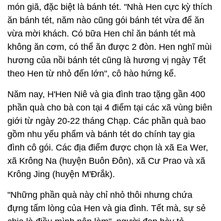
món giã, đặc biệt là bánh tét. "Nhà Hen cực kỳ thích
ăn bánh tét, năm nào cũng gói bánh tét vừa để ăn
vừa mời khách. Có bữa Hen chỉ ăn bánh tét mà
không ăn cơm, có thể ăn được 2 đòn. Hen nghĩ mùi
hương của nồi bánh tét cũng là hương vị ngày Tết
theo Hen từ nhỏ đến lớn", cô hào hứng kể.
Năm nay, H'Hen Niê và gia đình trao tặng gần 400
phần quà cho bà con tại 4 điểm tại các xã vùng biên
giới từ ngày 20-22 tháng Chạp. Các phần quà bao
gồm nhu yếu phẩm và bánh tét do chính tay gia
đình cô gói. Các địa điểm được chọn là xã Ea Wer,
xã Krông Na (huyện Buôn Đôn), xã Cư Prao và xã
Krông Jing (huyện M'Đrắk).
"Những phần quà này chỉ nhỏ thôi nhưng chứa
đựng tấm lòng của Hen và gia đình. Tết mà, sự sẻ