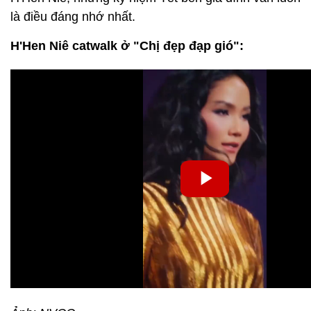
là điều đáng nhớ nhất.
H'Hen Niê catwalk ở "Chị đẹp đạp gió":