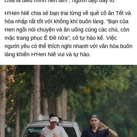
chia là điều mình nên làm", người đẹp bày tỏ.
H'Hen Niê chia sẻ bạn trai từng về quê cô ăn Tết và
hòa nhập rất tốt với không khí buôn làng. "Bạn của
Hen ngồi nói chuyện và ăn uống cùng các chú, còn
mặc trang phục Ê Đê nữa", cô tự hào kể. Việc
người yêu có thể thích nghi nhanh với văn hóa buôn
làng khiến H'Hen Niê vui và tự hào.