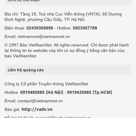
Địa chỉ: Tầng 18, Toà nhà Cục Viễn thông (VNTA), 68 Dương
Đình Nghệ, phường Cầu Giấy, TP. Hà Nội.
Điện thoại:
02439369898
- Hotline:
0923457788
Email: vietnamnet@vietnamnet.vn
© 1997 Báo VietNamNet. All rights reserved. Chỉ được phát hành
lại thông tin từ website này khi có sự đồng ý bằng văn bản của
báo VietNamNet.
Liên hệ quảng cáo
Công ty Cổ phần Truyền thông VietNamNet
0919405885 (Hà Nội)
0919435885 (Tp.HCM)
Hotline:
-
Email: contact@vietnamnet.vn
http://vads.vn
Báo giá:
Hỗ trợ kỹ thuật: support@tech.vietnamnet.vn
Tải ứng dụng
Độc giả gửi bài
Tuyển dụng