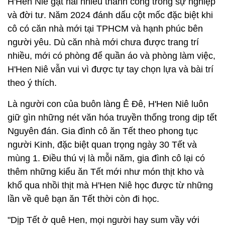
H'Hen Niê gặt hái nhiều thành công trong sự nghiệp
và đời tư. Năm 2024 đánh dấu cột mốc đặc biệt khi
cô có căn nhà mới tại TPHCM và hạnh phúc bên
người yêu. Dù căn nhà mới chưa được trang trí
nhiều, mới có phòng để quần áo và phòng làm việc,
H'Hen Niê vẫn vui vì được tự tay chọn lựa và bài trí
theo ý thích.
Là người con của buôn làng Ê Đê, H'Hen Niê luôn
giữ gìn những nét văn hóa truyền thống trong dịp tết
Nguyên đán. Gia đình cô ăn Tết theo phong tục
người Kinh, đặc biệt quan trọng ngày 30 Tết và
mùng 1. Điều thú vị là mỗi năm, gia đình cô lại có
thêm những kiểu ăn Tết mới như món thịt kho và
khổ qua nhồi thịt mà H'Hen Niê học được từ những
lần về quê bạn ăn Tết thời còn đi học.
"Dịp Tết ở quê Hen, mọi người hay sum vầy với