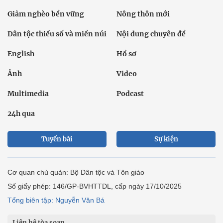
Giảm nghèo bền vững
Nông thôn mới
Dân tộc thiểu số và miền núi
Nội dung chuyên đề
English
Hồ sơ
Ảnh
Video
Multimedia
Podcast
24h qua
Tuyến bài
Sự kiện
Cơ quan chủ quản: Bộ Dân tộc và Tôn giáo
Số giấy phép: 146/GP-BVHTTDL, cấp ngày 17/10/2025
Tổng biên tập: Nguyễn Văn Bá
Liên hệ tòa soạn