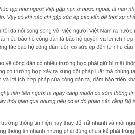
ức tạp như người Việt gặp nạn ở nước ngoài, là nạn nhâ
ận. Vậy có khi nào chị gặp sức ép các vấn đề thời sự n
tôi đã nói song song với việc người Việt Nam ra nước
hải hiểu bảo hộ công dân là bảo hộ quyền và lợi ích h
công tác bảo hộ công dân luôn có sức ép đến từ nhu cầu t
bảo vệ công dân có nhiều trường hợp phải giữ bí mật thô
g có trường hợp xảy ra xung đột pháp luật mà chúng ta 
ền và lợi ích hợp pháp của công dân ta, đảm bảo triển kh
ghệ tiên tiến người ta ngày càng muốn có sớm thông ti
này thời gian qua nhưng nếu có ai đó phàn nàn rằng Bộ 
trường thông tin hiện nay thay đổi rất nhanh và mỗi ng
rằng thông tin nhanh nhưng phải đúng chưa kể phải trúng