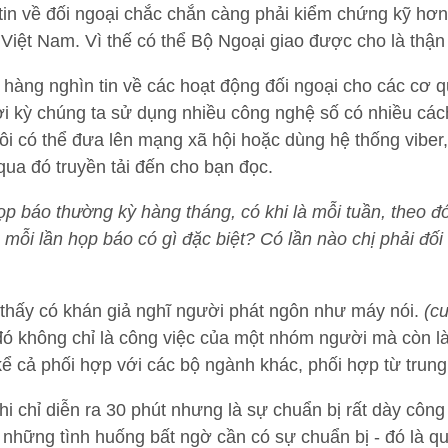
tin về đối ngoại chắc chắn càng phải kiểm chứng kỹ hơ
Việt Nam. Vì thế có thể Bộ Ngoại giao được cho là thận 
hàng nghìn tin về các hoạt động đối ngoại cho các cơ q
ời kỳ chúng ta sử dụng nhiều công nghệ số có nhiều cách
 tôi có thể đưa lên mạng xã hội hoặc dùng hệ thống vibe
 qua đó truyền tải đến cho bạn đọc.
 báo thường kỳ hàng tháng, có khi là mỗi tuần, theo đó
 mỗi lần họp báo có gì đặc biệt? Có lần nào chị phải đố
thấy có khán giả nghĩ người phát ngôn như máy nói.
(cư
 đó không chỉ là công việc của một nhóm người mà còn là
kể cả phối hợp với các bộ ngành khác, phối hợp từ tru
hi chỉ diễn ra 30 phút nhưng là sự chuẩn bị rất dày côn
những tình huống bất ngờ cần có sự chuẩn bị - đó là quá