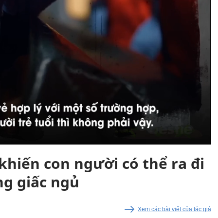
iến con người có thể ra đi
ng giấc ngủ
Xem các bài viết của tác giả