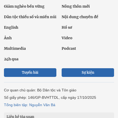
Giảm nghèo bền vững
Nông thôn mới
Dân tộc thiểu số và miền núi
Nội dung chuyên đề
English
Hồ sơ
Ảnh
Video
Multimedia
Podcast
24h qua
Tuyến bài
Sự kiện
Cơ quan chủ quản: Bộ Dân tộc và Tôn giáo
Số giấy phép: 146/GP-BVHTTDL, cấp ngày 17/10/2025
Tổng biên tập: Nguyễn Văn Bá
Liên hệ tòa soạn