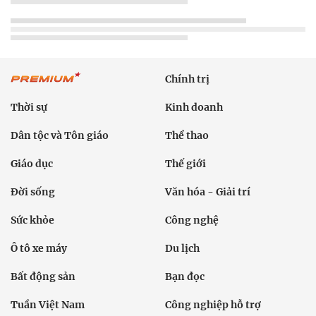
Chính trị
Thời sự
Kinh doanh
Dân tộc và Tôn giáo
Thể thao
Giáo dục
Thế giới
Đời sống
Văn hóa - Giải trí
Sức khỏe
Công nghệ
Ô tô xe máy
Du lịch
Bất động sản
Bạn đọc
Tuần Việt Nam
Công nghiệp hỗ trợ