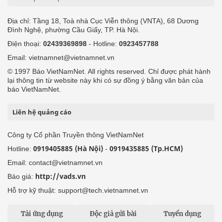
Địa chỉ: Tầng 18, Toà nhà Cục Viễn thông (VNTA), 68 Dương
Đình Nghệ, phường Cầu Giấy, TP. Hà Nội.
Điện thoại:
02439369898
- Hotline:
0923457788
Email: vietnamnet@vietnamnet.vn
© 1997 Báo VietNamNet. All rights reserved. Chỉ được phát hành
lại thông tin từ website này khi có sự đồng ý bằng văn bản của
báo VietNamNet.
Liên hệ quảng cáo
Công ty Cổ phần Truyền thông VietNamNet
0919405885 (Hà Nội)
0919435885 (Tp.HCM)
Hotline:
-
Email: contact@vietnamnet.vn
http://vads.vn
Báo giá:
Hỗ trợ kỹ thuật: support@tech.vietnamnet.vn
Tải ứng dụng
Độc giả gửi bài
Tuyển dụng