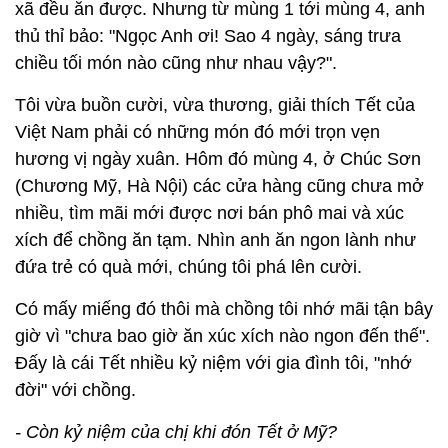
xã đều ăn được. Nhưng từ mùng 1 tới mùng 4, anh
thủ thỉ bảo: "Ngọc Anh ơi! Sao 4 ngày, sáng trưa
chiều tối món nào cũng như nhau vậy?".
Tôi vừa buồn cười, vừa thương, giải thích Tết của
Việt Nam phải có những món đó mới trọn vẹn
hương vị ngày xuân. Hôm đó mùng 4, ở Chúc Sơn
(Chương Mỹ, Hà Nội) các cửa hàng cũng chưa mở
nhiều, tìm mãi mới được nơi bán phô mai và xúc
xích để chồng ăn tạm. Nhìn anh ăn ngon lành như
đứa trẻ có quà mới, chúng tôi phá lên cười.
Có mấy miếng đó thôi mà chồng tôi nhớ mãi tận bây
giờ vì "chưa bao giờ ăn xúc xích nào ngon đến thế".
Đấy là cái Tết nhiều kỷ niệm với gia đình tôi, "nhớ
đời" với chồng.
- Còn kỷ niệm của chị khi đón Tết ở Mỹ?