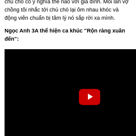
chú chó có ý nghĩa thế nào với gia đình. Mỗi lần vợ
chồng tôi nhắc tới chú chó lại ôm nhau khóc và
động viên chuẩn bị tâm lý nó sắp rời xa mình.
Ngọc Anh 3A thể hiện ca khúc "Rộn ràng xuân
đến":