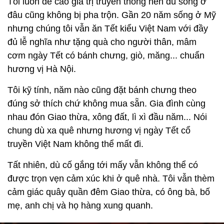
Tôi luôn đề cao giá trị truyền thống nên dù sống ở
đâu cũng không bị pha trộn. Gần 20 năm sống ở Mỹ
nhưng chúng tôi vẫn ăn Tết kiểu Việt Nam với đầy
đủ lễ nghĩa như tặng quà cho người thân, mâm
cơm ngày Tết có bánh chưng, giò, măng... chuẩn
hương vị Hà Nội.
Tôi kỹ tính, năm nào cũng đặt bánh chưng theo
đúng sở thích chứ không mua sẵn. Gia đình cùng
nhau đón Giao thừa, xông đất, lì xì đầu năm... Nói
chung dù xa quê nhưng hương vị ngày Tết cổ
truyền Việt Nam không thể mất đi.
Tất nhiên, dù cố gắng tới mấy vẫn không thể có
được trọn vẹn cảm xúc khi ở quê nhà. Tôi vẫn thèm
cảm giác quây quần đêm Giao thừa, có ông bà, bố
mẹ, anh chị và họ hàng xung quanh.