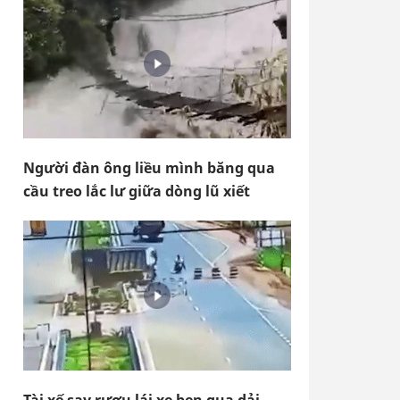
Người đàn ông liều mình băng qua
cầu treo lắc lư giữa dòng lũ xiết