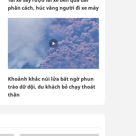
Tài xế say rượu lái xe ben qua dải
phân cách, húc văng người đi xe máy
Khoảnh khắc núi lửa bất ngờ phun
trào dữ dội, du khách bỏ chạy thoát
thân