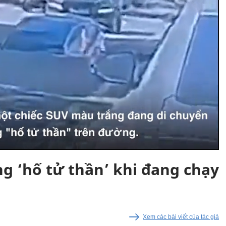
ống ‘hố tử thần’ khi đang chạy
Xem các bài viết của tác giả