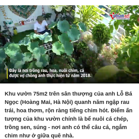
Khu vườn 75m2 trên sân thượng của anh Lỗ Bá
Ngọc (Hoàng Mai, Hà Nội) quanh năm ngập rau
trái, hoa thơm, rộn ràng tiếng chim hót. Điểm ấn
tượng của khu vườn chính là bể nuôi cá chép,
trồng sen, súng - nơi anh có thể câu cá, ngắm
chim như ở giữa quê nhà.