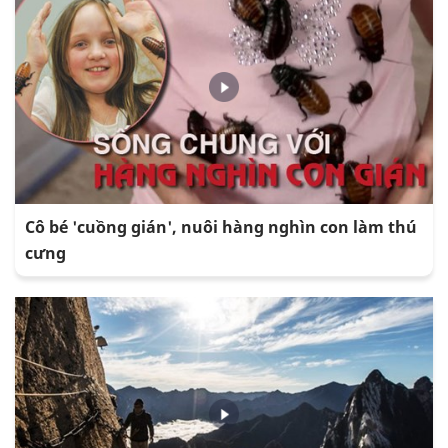
Cô bé 'cuồng gián', nuôi hàng nghìn con làm thú
cưng