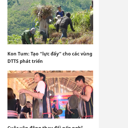
Kon Tum: Tạo “lực đẩy” cho các vùng
DTTS phát triển