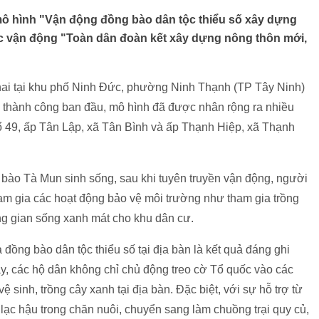
i mô hình "Vận động đồng bào dân tộc thiểu số xây dựng
ộc vận động "Toàn dân đoàn kết xây dựng nông thôn mới,
hai tại khu phố Ninh Đức, phường Ninh Thạnh (TP Tây Ninh)
 thành công ban đầu, mô hình đã được nhân rộng ra nhiều
 49, ấp Tân Lập, xã Tân Bình và ấp Thạnh Hiệp, xã Thạnh
g bào Tà Mun sinh sống, sau khi tuyên truyền vận động, người
tham gia các hoạt động bảo vệ môi trường như tham gia trồng
g gian sống xanh mát cho khu dân cư.
đồng bào dân tộc thiểu số tại địa bàn là kết quả đáng ghi
ay, các hộ dân không chỉ chủ động treo cờ Tổ quốc vào các
ệ sinh, trồng cây xanh tại địa bàn. Đặc biệt, với sự hỗ trợ từ
ạc hậu trong chăn nuôi, chuyển sang làm chuồng trại quy củ,