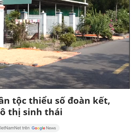
n tộc thiểu số đoàn kết,
 thị sinh thái