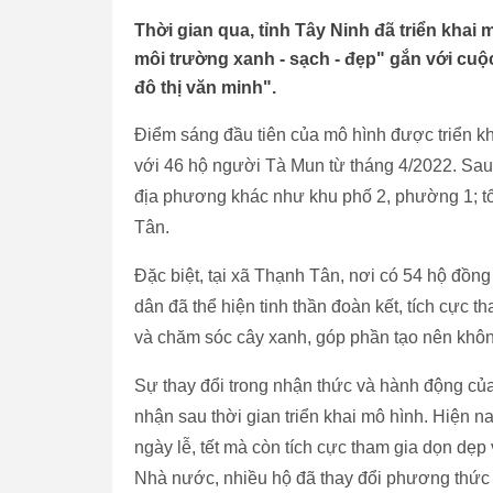
Thời gian qua, tỉnh Tây Ninh đã triển kha
môi trường xanh - sạch - đẹp" gắn với cu
đô thị văn minh".
Điểm sáng đầu tiên của mô hình được triển k
với 46 hộ người Tà Mun từ tháng 4/2022. Sau
địa phương khác như khu phố 2, phường 1; tổ
Tân.
Đặc biệt, tại xã Thạnh Tân, nơi có 54 hộ đồn
dân đã thể hiện tinh thần đoàn kết, tích cực 
và chăm sóc cây xanh, góp phần tạo nên khôn
Sự thay đổi trong nhận thức và hành động của 
nhận sau thời gian triển khai mô hình. Hiện n
ngày lễ, tết mà còn tích cực tham gia dọn dẹp v
Nhà nước, nhiều hộ đã thay đổi phương thức l