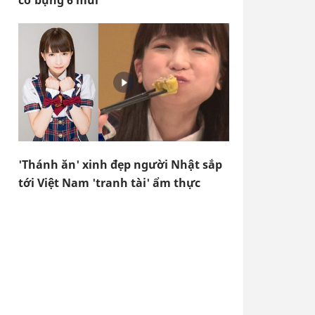
cơ bụng 6 múi
'Thánh ăn' xinh đẹp người Nhật sắp
tới Việt Nam 'tranh tài' ẩm thực