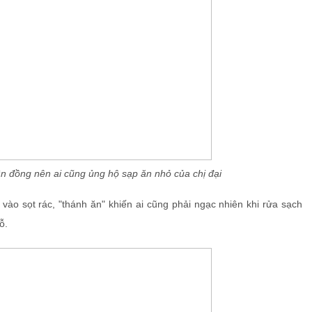
ìn đồng nên ai cũng ủng hộ sạp ăn nhỏ của chị đại
vào sọt rác, "thánh ăn" khiến ai cũng phải ngạc nhiên khi rửa sạch
ỗ.