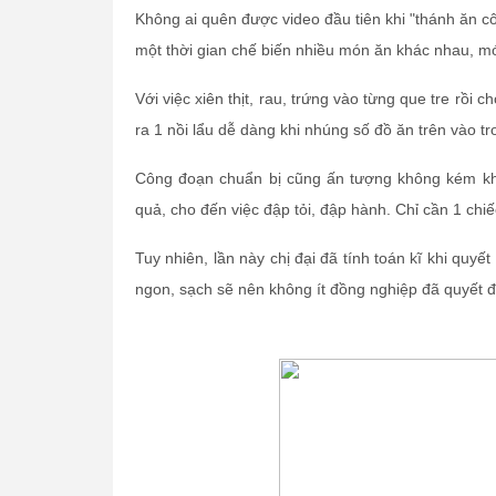
Không ai quên được video đầu tiên khi "thánh ăn cô
một thời gian chế biến nhiều món ăn khác nhau, mới 
Với việc xiên thịt, rau, trứng vào từng que tre rồi
ra 1 nồi lẩu dễ dàng khi nhúng số đồ ăn trên vào t
Công đoạn chuẩn bị cũng ấn tượng không kém khi "
quả, cho đến việc đập tỏi, đập hành. Chỉ cần 1 chiế
Tuy nhiên, lần này chị đại đã tính toán kĩ khi quy
ngon, sạch sẽ nên không ít đồng nghiệp đã quyết đ