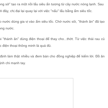
ng sở" tạo ra một nồi lẩu siêu ấn tượng từ cây nước nóng lạnh. Sau
đây, chị đại lại quay lại với việc "nấu" lẩu bằng ấm siêu tốc.
 cho nước dùng gia vị vào ấm siêu tốc. Chờ nước sôi, "thánh ăn" đã tạo
rong nước.
thánh ăn" dùng điện thoại để thay cho...thớt. Từ việc thái rau củ
c điện thoại thông minh là quá đủ.
ết định làm thật nhiều và đem bán cho đồng nghiệp để kiếm lời. Đồ ăn
ịnh chi mạnh tay.