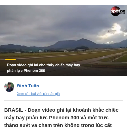
Đinh Tuấn
Xem các bài viết của tác giả
BRASIL - Đoạn video ghi lại khoảnh khắc chiếc
máy bay phản lực Phenom 300 và một trực
thăng suýt va chạm trên không trong lúc cất