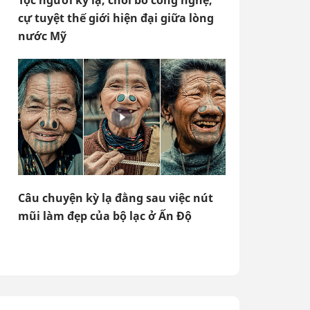
Tộc người kỳ lạ, chối bỏ công nghệ,
cự tuyệt thế giới hiện đại giữa lòng
nước Mỹ
Câu chuyện kỳ lạ đằng sau việc nút
mũi làm đẹp của bộ lạc ở Ấn Độ