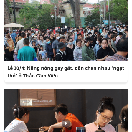
Lễ 30/4: Nắng nóng gay gắt, dân chen nhau 'ngạt
thở' ở Thảo Cầm Viên