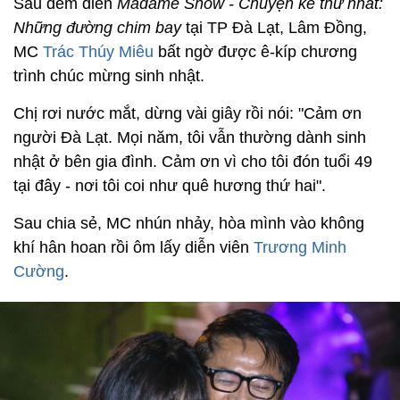
Sau đêm diễn
Madame Show - Chuyện kể thứ nhất:
Những đường chim bay
tại TP Đà Lạt, Lâm Đồng,
MC
Trác Thúy Miêu
bất ngờ được ê-kíp chương
trình chúc mừng sinh nhật.
Chị rơi nước mắt, dừng vài giây rồi nói: "Cảm ơn
người Đà Lạt. Mọi năm, tôi vẫn thường dành sinh
nhật ở bên gia đình. Cảm ơn vì cho tôi đón tuổi 49
tại đây - nơi tôi coi như quê hương thứ hai".
Sau chia sẻ, MC nhún nhảy, hòa mình vào không
khí hân hoan rồi ôm lấy diễn viên
Trương Minh
Cường
.