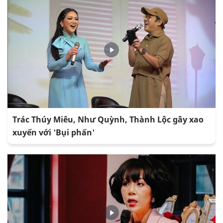
Trác Thúy Miêu, Như Quỳnh, Thành Lộc gây xao
xuyến với 'Bụi phấn'