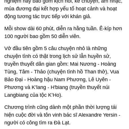
nghiệm này bao gồm kịch nói, kể chuyện, âm nhạc,
múa đương đại kết hợp yếu tố hoạt cảnh và hoạt
động tương tác trực tiếp với khán giả.
Mỗi show dài 60 phút, diễn ra hằng tuần. Ê-kíp hơn
100 người bao gồm 50 diễn viên.
Vở đầu tiên gồm 5 câu chuyện nhỏ là những
chuyện tình có thật trong lịch sử lẫn huyền sử,
truyền thuyết dân gian gồm: Mai Nương - Hoàng
Tùng, Tâm - Thảo (chuyện tình hồ Than thở), Vua
Bảo Đại - Hoàng hậu Nam Phương, Lê Uyên -
Phương và K’lang - H'biang (truyền thuyết núi
Langbiang của tộc K’Ho).
Chương trình cũng dành một phần thời lượng tái
hiện cuộc đời và tôn vinh bác sĩ Alexandre Yersin -
người có công tìm ra Đà Lạt.