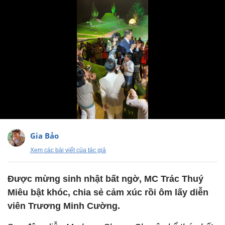
Gia Bảo
Xem các bài viết của tác giả
Được mừng sinh nhật bất ngờ, MC Trác Thuý
Miêu bật khóc, chia sẻ cảm xúc rồi ôm lấy diễn
viên Trương Minh Cường.