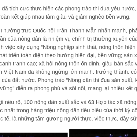
ã tích cực thực hiện các phong trào thi đua yêu nước, 
, đoàn kết giúp nhau làm giàu và giảm nghèo bền vững.
ch Thường trực Quốc hội Trần Thanh Mẫn nhấn mạnh, phát
thần của nông dân là nhiệm vụ chính trị thường xuyên c
h việc xây dựng “Nông nghiệp sinh thái, nông thôn hiện 
át triển toàn diện theo hướng hiện đại, bền vững; sản x
cạnh tranh cao; xã hội nông thôn ổn định, giàu bản sắc 
n Việt Nam đã không ngừng lớn mạnh, trưởng thành, c
 của đất nước. Phong trào “Nông dân thi đua sản xuất, k
ững” diễn ra phong phú và sôi nổi, mang lại nhiều kết q
 nêu rõ, 100 nông dân xuất sắc và 63 Hợp tác xã nông 
c nhất trong hàng triệu nông dân tiêu biểu của thời kỳ 
c tế, là những tấm gương người thực, việc thực, đầy sứ