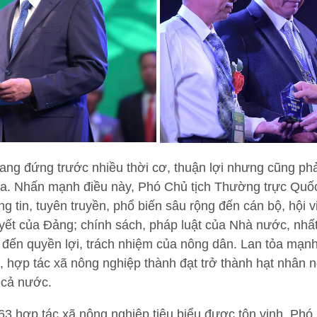
đang đứng trước nhiều thời cơ, thuận lợi nhưng cũng ph
ua. Nhấn mạnh điều này, Phó Chủ tịch Thường trực Quốc
g tin, tuyên truyền, phổ biến sâu rộng đến cán bộ, hội 
yết của Đảng; chính sách, pháp luật của Nhà nước, nhất
ếp đến quyền lợi, trách nhiệm của nông dân. Lan tỏa mạn
 hợp tác xã nông nghiệp thành đạt trở thành hạt nhân nò
 cả nước.
63 hợp tác xã nông nghiệp tiêu biểu được tôn vinh, Phó