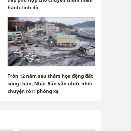
đáp phù hợp cho chuyến thám hiểm
hành tinh đỏ
Tròn 12 năm sau thảm họa động đất
sóng thần, Nhật Bản vẫn nhức nhối
chuyện rò rỉ phóng xạ