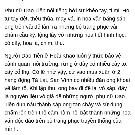
Phụ nữ Dao Tiền nổi tiếng bởi sự khéo tay, tỉ mỉ. Họ
tự tay dệt, thêu thùa, may vá, in hoa văn bằng sáp
ong trên vải để làm ra những bộ trang phục vải
chàm cầu kỳ, lộng lẫy với những họa tiết hình học,
cỏ cây, hoa lá, chim, thú.
Người Dao Tiền ở Hoài Khao luôn ý thức bảo vệ
cảnh quan môi trường, rừng ở đây có nhiều cây to,
cây cổ thụ. Có lẽ nhờ vậy, cứ vào mùa xuân ở 2
hang động Tà Lạt, Sán Vình có nhiều đàn ong khoái
về làm tổ. Khi lập thu, ong bay đi để lại vỏ sáp, đây
là nguyên liệu vô giá để những người phụ nữ Dao
Tiền đun nấu thành sáp ong tan chảy và sử dụng
chấm lên trên thổ cẩm, làm nổi bật thành những hoa
văn độc đáo trên bộ trang phục truyền thống của
mình.