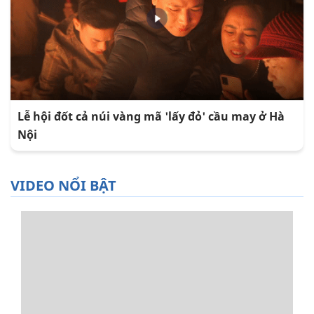
Lễ hội đốt cả núi vàng mã 'lấy đỏ' cầu may ở Hà
Nội
VIDEO NỔI BẬT