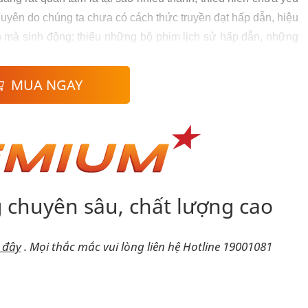
guyên do chúng ta chưa có cách thức truyền đạt hấp dẫn, hiệu
n mà sinh động; thiếu những bộ phim lịch sử hấp dẫn, những
MUA NGAY
 chuyên sâu, chất lượng cao
i đây
.
Mọi thắc mắc vui lòng liên hệ Hotline 19001081