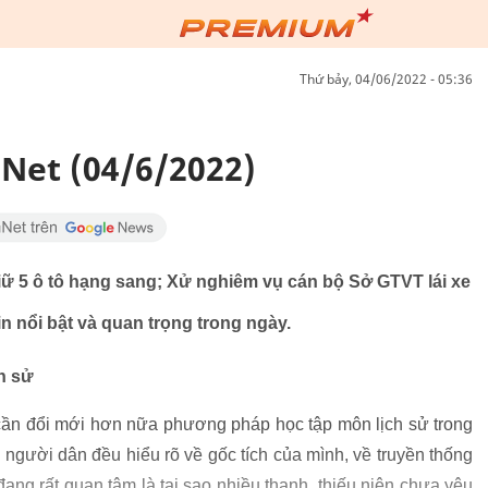
thứ bảy, 04/06/2022 - 05:36
Net (04/6/2022)
iữ 5 ô tô hạng sang; Xử nghiêm vụ cán bộ Sở GTVT lái xe
n nổi bật và quan trọng trong ngày.
h sử
ần đổi mới hơn nữa phương pháp học tập môn lịch sử trong
 người dân đều hiểu rõ về gốc tích của mình, về truyền thống
i đang rất quan tâm là tại sao nhiều thanh, thiếu niên chưa yêu