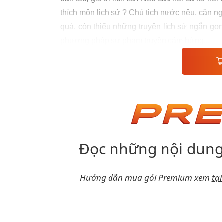
thích môn lịch sử ? Chủ tịch nước nêu, căn n
quả, còn thiếu những truyện lịch sử ngắn gọ
phương pháp sư phạm truyền cảm hứng...
Đọc những nội dung
Hướng dẫn mua gói Premium xem
tạ