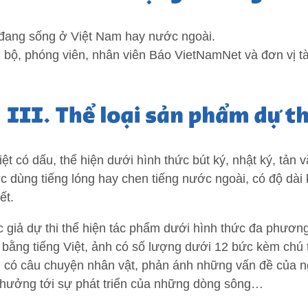
, đang sống ở Việt Nam hay nước ngoài.
 bộ, phóng viên, nhân viên Báo VietNamNet và đơn vị tà
Việt có dấu, thể hiện dưới hình thức bút ký, nhật ký, tả
ợc dùng tiếng lóng hay chen tiếng nước ngoài, có độ dà
iết.
 giả dự thi thể hiện tác phẩm dưới hình thức đa phương t
h bằng tiếng Việt, ảnh có số lượng dưới 12 bức kèm chú
g, có câu chuyện nhân vật, phản ánh những vấn đề của n
 hưởng tới sự phát triển của những dòng sông…