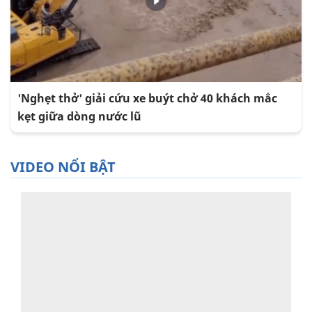
'Nghẹt thở' giải cứu xe buýt chở 40 khách mắc
kẹt giữa dòng nước lũ
VIDEO NỔI BẬT