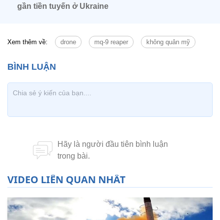
gần tiền tuyến ở Ukraine
Xem thêm về:
drone
mq-9 reaper
không quân mỹ
VIDEO LIÊN QUAN NHẤT