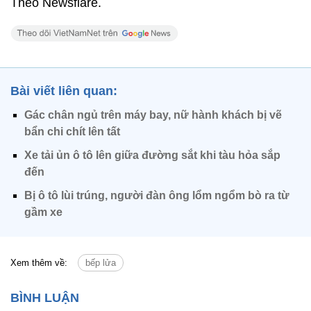
Theo Newsflare.
Bài viết liên quan:
Gác chân ngủ trên máy bay, nữ hành khách bị vẽ
bẩn chi chít lên tất
Xe tải ủn ô tô lên giữa đường sắt khi tàu hỏa sắp
đến
Bị ô tô lùi trúng, người đàn ông lổm ngổm bò ra từ
gầm xe
Xem thêm về:
bếp lửa