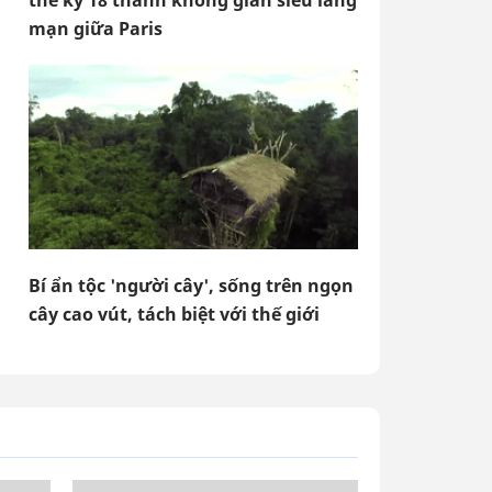
thế kỷ 18 thành không gian siêu lãng
mạn giữa Paris
Bí ẩn tộc 'người cây', sống trên ngọn
cây cao vút, tách biệt với thế giới