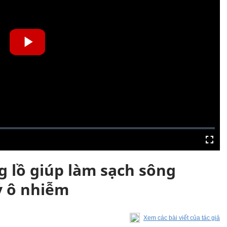
 lồ giúp làm sạch sông
ỷ ô nhiễm
Xem các bài viết của tác giả