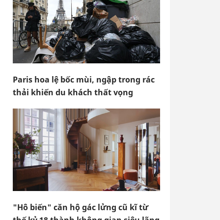
Paris hoa lệ bốc mùi, ngập trong rác
thải khiến du khách thất vọng
"Hô biến" căn hộ gác lửng cũ kĩ từ