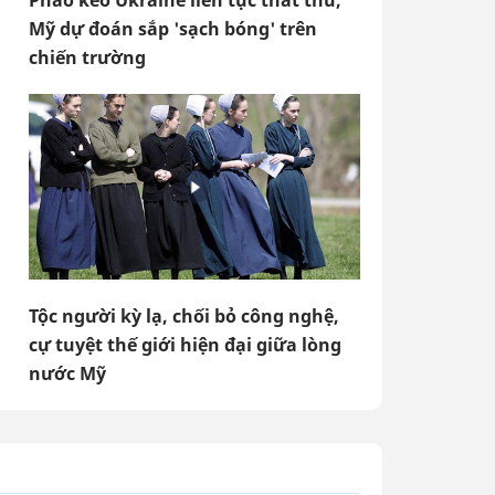
Pháo kéo Ukraine liên tục thất thủ,
Mỹ dự đoán sắp 'sạch bóng' trên
chiến trường
Tộc người kỳ lạ, chối bỏ công nghệ,
cự tuyệt thế giới hiện đại giữa lòng
nước Mỹ