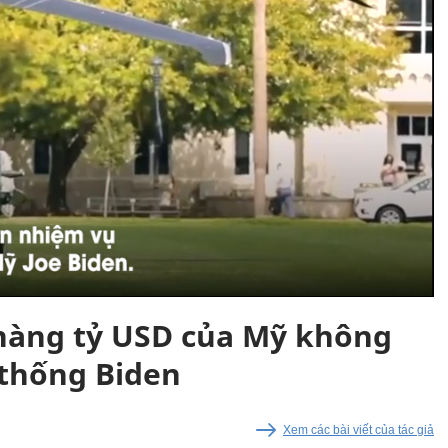
 hàng tỷ USD của Mỹ không
 thống Biden
Xem các bài viết của tác giả