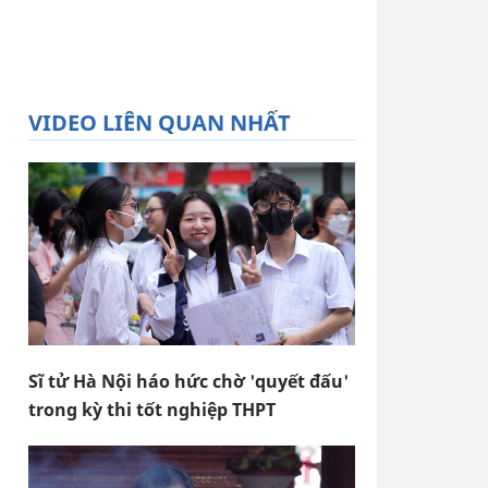
VIDEO LIÊN QUAN NHẤT
Sĩ tử Hà Nội háo hức chờ 'quyết đấu'
trong kỳ thi tốt nghiệp THPT