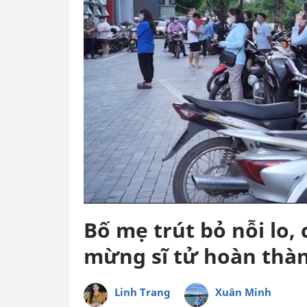
Bố mẹ trút bỏ nỗi lo,
mừng sĩ tử hoàn thàn
Linh Trang
Xuân Minh