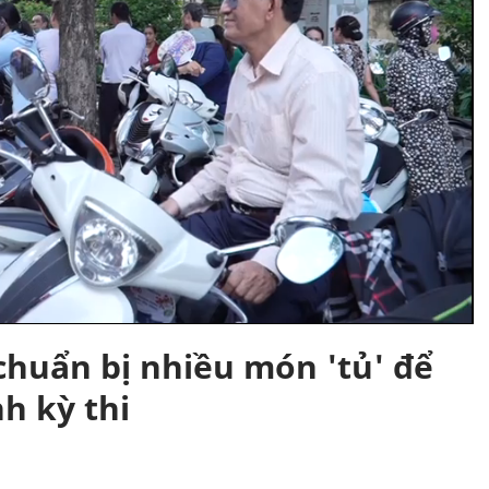
 chuẩn bị nhiều món 'tủ' để
h kỳ thi