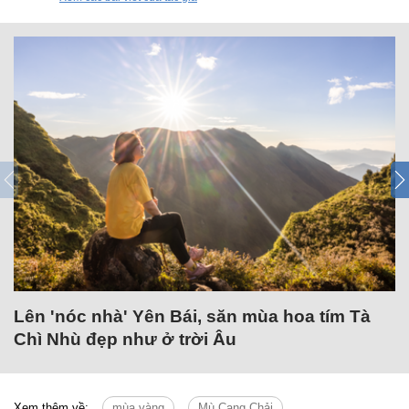
Lên 'nóc nhà' Yên Bái, săn mùa hoa tím Tà
Chì Nhù đẹp như ở trời Âu
Xem thêm về:
mùa vàng
Mù Cang Chải