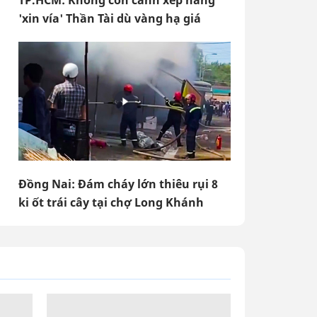
TP.HCM: Không còn cảnh xếp hàng
'xin vía' Thần Tài dù vàng hạ giá
Đồng Nai: Đám cháy lớn thiêu rụi 8
ki ốt trái cây tại chợ Long Khánh