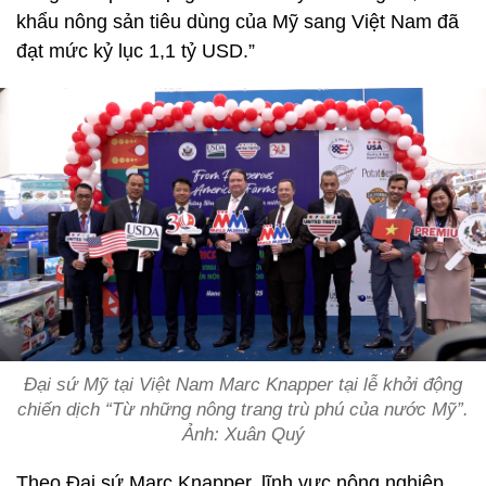
khẩu nông sản tiêu dùng của Mỹ sang Việt Nam đã
đạt mức kỷ lục 1,1 tỷ USD.”
Đại sứ Mỹ tại Việt Nam Marc Knapper tại lễ khởi động
chiến dịch “Từ những nông trang trù phú của nước Mỹ”.
Ảnh: Xuân Quý
Theo Đại sứ Marc Knapper, lĩnh vực nông nghiệp