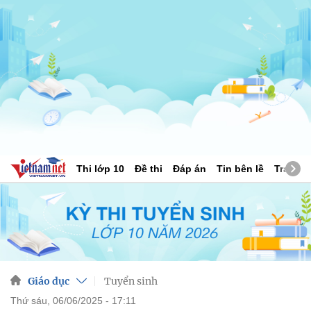
Thi lớp 10
Đề thi
Đáp án
Tin bên lề
Tra cứu
Giáo dục
Tuyển sinh
thứ sáu, 06/06/2025 - 17:11