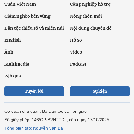
Tuần Việt Nam
Công nghiệp hỗ trợ
Giảm nghèo bền vững
Nông thôn mới
Dân tộc thiểu số và miền núi
Nội dung chuyên đề
English
Hồ sơ
Ảnh
Video
Multimedia
Podcast
24h qua
Tuyến bài
Sự kiện
Cơ quan chủ quản: Bộ Dân tộc và Tôn giáo
Số giấy phép: 146/GP-BVHTTDL, cấp ngày 17/10/2025
Tổng biên tập: Nguyễn Văn Bá