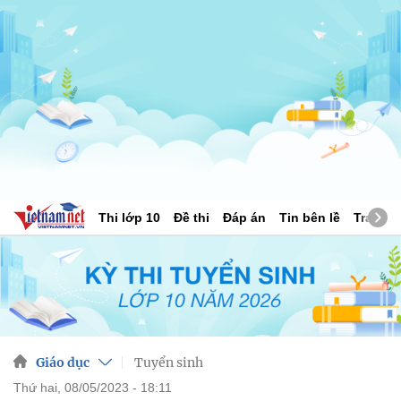
Thi lớp 10
Đề thi
Đáp án
Tin bên lề
Tra cứu
Giáo dục
Tuyển sinh
thứ hai, 08/05/2023 - 18:11