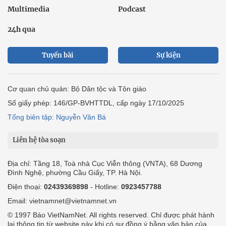
Multimedia
Podcast
24h qua
Tuyến bài
Sự kiện
Cơ quan chủ quản: Bộ Dân tộc và Tôn giáo
Số giấy phép: 146/GP-BVHTTDL, cấp ngày 17/10/2025
Tổng biên tập: Nguyễn Văn Bá
Liên hệ tòa soạn
Địa chỉ: Tầng 18, Toà nhà Cục Viễn thông (VNTA), 68 Dương
Đình Nghệ, phường Cầu Giấy, TP. Hà Nội.
Điện thoại:
02439369898
- Hotline:
0923457788
Email: vietnamnet@vietnamnet.vn
© 1997 Báo VietNamNet. All rights reserved. Chỉ được phát hành
lại thông tin từ website này khi có sự đồng ý bằng văn bản của