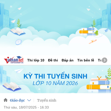
Thi lớp 10
Đề thi
Đáp án
Tin bên lề
Tra cứu
Giáo dục
Tuyển sinh
thứ sáu, 18/07/2025 - 16:33