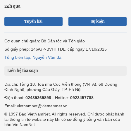
24h qua
Tuyến bài
Sự kiện
Cơ quan chủ quản: Bộ Dân tộc và Tôn giáo
Số giấy phép: 146/GP-BVHTTDL, cấp ngày 17/10/2025
Tổng biên tập: Nguyễn Văn Bá
Liên hệ tòa soạn
Địa chỉ: Tầng 18, Toà nhà Cục Viễn thông (VNTA), 68 Dương
Đình Nghệ, phường Cầu Giấy, TP. Hà Nội.
Điện thoại:
02439369898
- Hotline:
0923457788
Email: vietnamnet@vietnamnet.vn
© 1997 Báo VietNamNet. All rights reserved. Chỉ được phát hành
lại thông tin từ website này khi có sự đồng ý bằng văn bản của
báo VietNamNet.