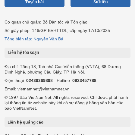
Tuyến bài
Sự kiện
Cơ quan chủ quản: Bộ Dân tộc và Tôn giáo
Số giấy phép: 146/GP-BVHTTDL, cấp ngày 17/10/2025
Tổng biên tập: Nguyễn Văn Bá
Liên hệ tòa soạn
Địa chỉ: Tầng 18, Toà nhà Cục Viễn thông (VNTA), 68 Dương
Đình Nghệ, phường Cầu Giấy, TP. Hà Nội.
Điện thoại:
02439369898
- Hotline:
0923457788
Email: vietnamnet@vietnamnet.vn
© 1997 Báo VietNamNet. All rights reserved. Chỉ được phát hành
lại thông tin từ website này khi có sự đồng ý bằng văn bản của
báo VietNamNet.
Liên hệ quảng cáo