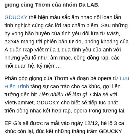
giọng cùng Thơm của nhóm Da LAB.
GDUCKY
thể hiện màu sắc âm nhạc nổi loạn lẫn
tinh nghịch cùng các lời rap châm biếm. Sau những
hy vọng hão huyền của tình yêu đôi lứa từ
Wish
,
12345
mang tới phiên bản tự do, phóng khoáng của
Á quân Rap Việt mùa 1 qua tình yêu của anh với
những yếu tố như: âm nhạc, cộng đồng rap, các
mối quan hệ, kỷ niệm…
Phần góp giọng của Thơm và đoạn bè opera từ
Lưu
Hiền Trinh
tăng sự cao trào cho ca khúc, gợi liên
tưởng đến hit
Tiền nhiều để làm gì
. Chia sẻ với
VietNamNet, GDUCKY cho biết sẽ tiếp tục phát
triển dòng nhạc kết hợp rap, opera trong tương lai.
EP
G’s
sẽ được ra mắt vào ngày 12/12, hé lộ 3 ca
khúc còn lại, đúc kết những thăng trầm GDUCKY