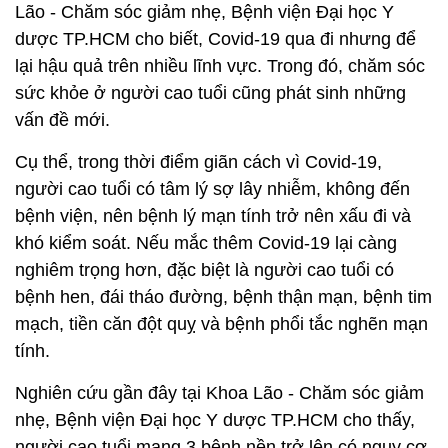
Lão - Chăm sóc giảm nhẹ, Bệnh viện Đại học Y
dược TP.HCM cho biết, Covid-19 qua đi nhưng để
lại hậu quả trên nhiều lĩnh vực. Trong đó, chăm sóc
sức khỏe ở người cao tuổi cũng phát sinh những
vấn đề mới.
Cụ thể, trong thời điểm giãn cách vì Covid-19,
người cao tuổi có tâm lý sợ lây nhiễm, không đến
bệnh viện, nên bệnh lý mạn tính trở nên xấu đi và
khó kiểm soát. Nếu mắc thêm Covid-19 lại càng
nghiêm trọng hơn, đặc biệt là người cao tuổi có
bệnh hen, đái tháo đường, bệnh thận mạn, bệnh tim
mạch, tiền căn đột quỵ và bệnh phổi tắc nghẽn mạn
tính.
Nghiên cứu gần đây tại Khoa Lão - Chăm sóc giảm
nhẹ, Bệnh viện Đại học Y dược TP.HCM cho thấy,
người cao tuổi mang 3 bệnh nền trở lên có nguy cơ