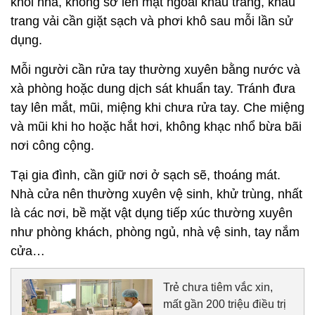
khỏi nhà, không sờ lên mặt ngoài khẩu trang, khẩu
trang vải cần giặt sạch và phơi khô sau mỗi lần sử
dụng.
Mỗi người cần rửa tay thường xuyên bằng nước và
xà phòng hoặc dung dịch sát khuẩn tay. Tránh đưa
tay lên mắt, mũi, miệng khi chưa rửa tay. Che miệng
và mũi khi ho hoặc hắt hơi, không khạc nhổ bừa bãi
nơi công cộng.
Tại gia đình, cần giữ nơi ở sạch sẽ, thoáng mát.
Nhà cửa nên thường xuyên vệ sinh, khử trùng, nhất
là các nơi, bề mặt vật dụng tiếp xúc thường xuyên
như phòng khách, phòng ngủ, nhà vệ sinh, tay nắm
cửa…
Trẻ chưa tiêm vắc xin,
mất gần 200 triệu điều trị