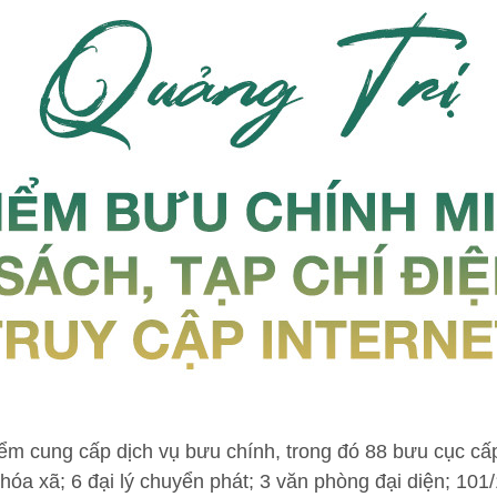
iểm cung cấp dịch vụ bưu chính, trong đó 88 bưu cục cấ
a xã; 6 đại lý chuyển phát; 3 văn phòng đại diện; 101/1