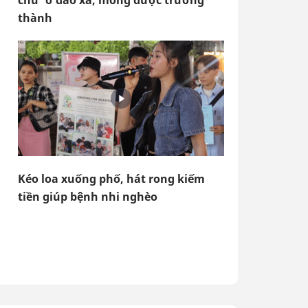
chữ' ở đảo xa, mong được trưởng
thành
Kéo loa xuống phố, hát rong kiếm
tiền giúp bệnh nhi nghèo