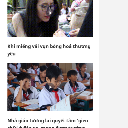
Khi miếng vải vụn bỗng hoá thương
yêu
Nhà giáo tương lai quyết tâm 'gieo