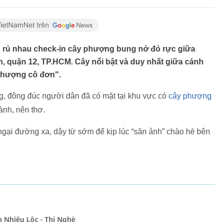
nh rủ nhau check-in cây phượng bung nở đỏ rực giữa
 quận 12, TP.HCM. Cây nổi bật và duy nhất giữa cánh
 phượng cô đơn".
, đông đúc người dân đã có mặt tại khu vực có
cây phượng
ành, nên thơ.
 ngại đường xa, dậy từ sớm để kịp lúc “săn ảnh” chào hè bên
h Nhiêu Lộc - Thị Nghè