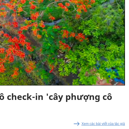
xô check-in 'cây phượng cô
Xem các bài viết của tác giả