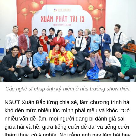
Các nghệ sĩ chụp ảnh kỷ niệm ở hậu trường show diễn.
NSƯT Xuân Bắc từng chia sẻ, làm chương trình hài
khó đến mức nhiều lúc mình phải mếu và khóc. "Có
nhiều vấn đề lắm, mọi người đang bị đánh giá sai
giữa hài và hề, giữa tiếng cười dễ dãi và tiếng cười
thâm thúy, có ý nghĩa. Nói rằng anh này làm hài hay