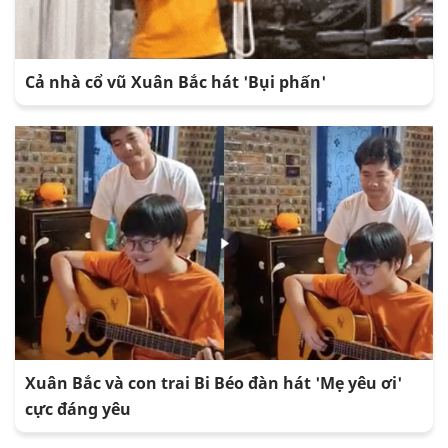
Cả nhà cổ vũ Xuân Bắc hát 'Bụi phấn'
Xuân Bắc và con trai Bi Béo đàn hát 'Mẹ yêu ơi'
cực đáng yêu