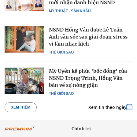
mới nhận danh hiệu NSND
MỸ THUẬT - SÂN KHẤU
NSND Hồng Vân được Lê Tuấn
Anh săn sóc sau giai đoạn stress
vì làm nhạc kịch
THẾ GIỚI SAO
Mỹ Uyên kể phút 'bốc đồng' của
NSND Trọng Trinh, Hồng Vân
bàn về sự nóng giận
THẾ GIỚI SAO
Xem tin theo ngày
XEM THÊM
Chính trị