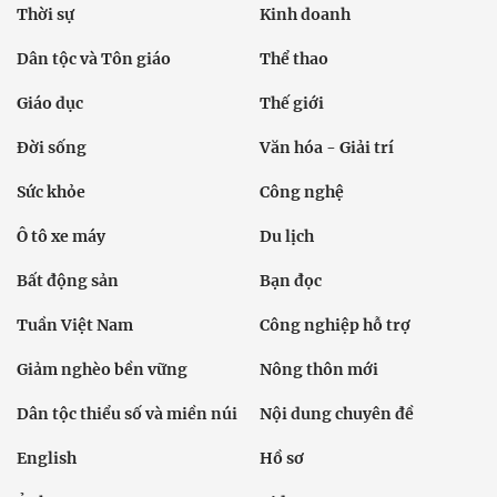
Thời sự
Kinh doanh
Dân tộc và Tôn giáo
Thể thao
Giáo dục
Thế giới
Đời sống
Văn hóa - Giải trí
Sức khỏe
Công nghệ
Ô tô xe máy
Du lịch
Bất động sản
Bạn đọc
Tuần Việt Nam
Công nghiệp hỗ trợ
Giảm nghèo bền vững
Nông thôn mới
Dân tộc thiểu số và miền núi
Nội dung chuyên đề
English
Hồ sơ