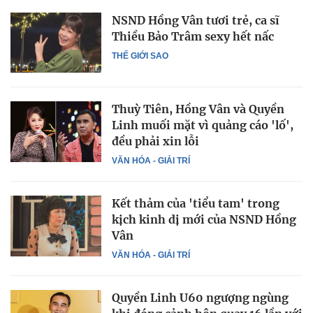
NSND Hồng Vân tươi trẻ, ca sĩ
Thiều Bảo Trâm sexy hết nấc
THẾ GIỚI SAO
Thuỳ Tiên, Hồng Vân và Quyền
Linh muối mặt vì quảng cáo 'lố',
đều phải xin lỗi
VĂN HÓA - GIẢI TRÍ
Kết thảm của 'tiểu tam' trong
kịch kinh dị mới của NSND Hồng
Vân
VĂN HÓA - GIẢI TRÍ
Quyền Linh U60 ngượng ngùng