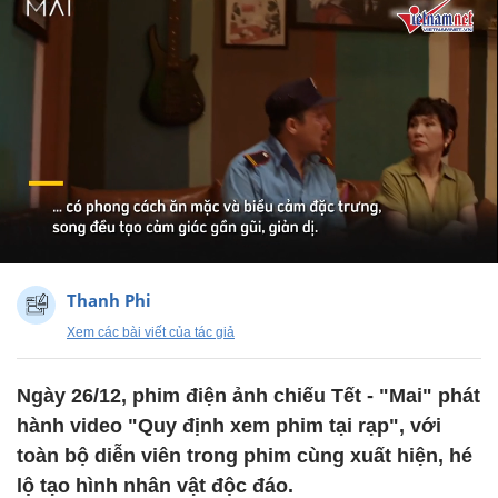
Thanh Phi
Xem các bài viết của tác giả
Ngày 26/12, phim điện ảnh chiếu Tết - "Mai" phát
hành video "Quy định xem phim tại rạp", với
toàn bộ diễn viên trong phim cùng xuất hiện, hé
lộ tạo hình nhân vật độc đáo.