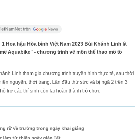
u 1 Hoa hậu Hòa bình Việt Nam 2023 Bùi Khánh Linh là
 mê Aquabike" - chương trình về môn thể thao mô tô
hánh Linh tham gia chương trình truyền hình thực tế, sau thời
iện nguyện, thời trang. Lần đầu thử sức và bị ngã 2 trên 3
hỗ trợ các thí sinh còn lại hoàn thành trò chơi.
ạng rỡ về trường trong ngày khai giảng
 làm từ thiệp ngày giáp Tết