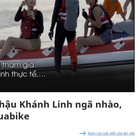
 hậu Khánh Linh ngã nhào,
quabike
Xem các bài viết của tác giả