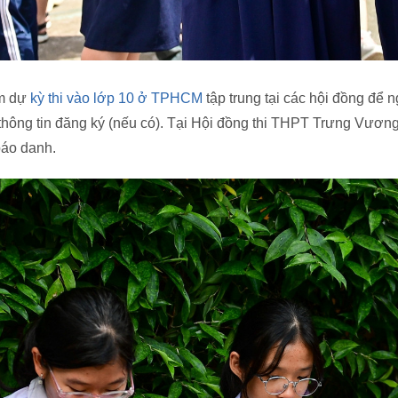
am dự
kỳ thi vào lớp 10 ở TPHCM
tập trung tại các hội đồng để 
ót thông tin đăng ký (nếu có). Tại Hội đồng thi THPT Trưng Vươn
báo danh.