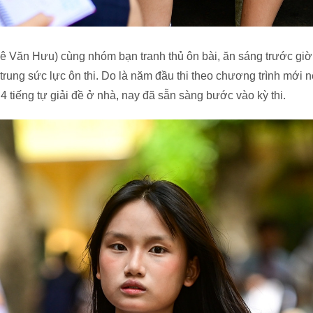
Văn Hưu) cùng nhóm bạn tranh thủ ôn bài, ăn sáng trước giờ l
trung sức lực ôn thi. Do là năm đầu thi theo chương trình mới n
4 tiếng tự giải đề ở nhà, nay đã sẵn sàng bước vào kỳ thi.