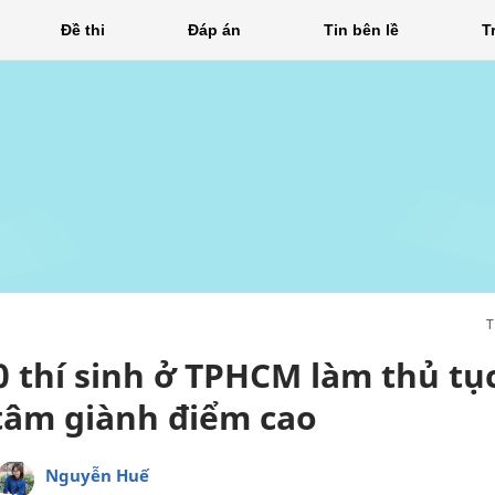
Đề thi
Đáp án
Tin bên lề
T
 thí sinh ở TPHCM làm thủ tục
 tâm giành điểm cao
Nguyễn Huế