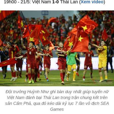
19h00 - 21/5: Việt Nam
1-0
Thái Lan (
Xem video
)
Đội trưởng Huỳnh Như ghi bàn duy nhất giúp tuyển nữ
Việt Nam đánh bại Thái Lan trong trận chung kết trên
sân Cẩm Phả, qua đó kéo dài kỷ lục 7 lần vô địch SEA
Games