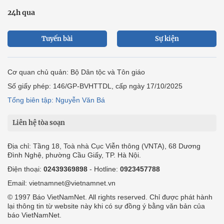
24h qua
Tuyến bài
Sự kiện
Cơ quan chủ quản: Bộ Dân tộc và Tôn giáo
Số giấy phép: 146/GP-BVHTTDL, cấp ngày 17/10/2025
Tổng biên tập: Nguyễn Văn Bá
Liên hệ tòa soạn
Địa chỉ: Tầng 18, Toà nhà Cục Viễn thông (VNTA), 68 Dương
Đình Nghệ, phường Cầu Giấy, TP. Hà Nội.
Điện thoại:
02439369898
- Hotline:
0923457788
Email: vietnamnet@vietnamnet.vn
© 1997 Báo VietNamNet. All rights reserved. Chỉ được phát hành
lại thông tin từ website này khi có sự đồng ý bằng văn bản của
báo VietNamNet.