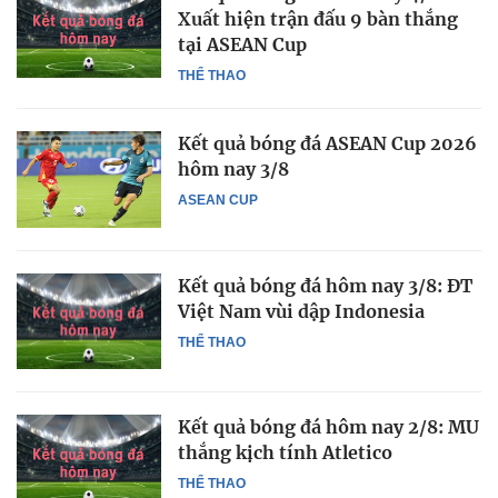
Xuất hiện trận đấu 9 bàn thắng
tại ASEAN Cup
THỂ THAO
Kết quả bóng đá ASEAN Cup 2026
hôm nay 3/8
ASEAN CUP
Kết quả bóng đá hôm nay 3/8: ĐT
Việt Nam vùi dập Indonesia
THỂ THAO
Kết quả bóng đá hôm nay 2/8: MU
thắng kịch tính Atletico
THỂ THAO