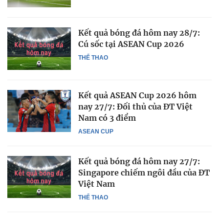
Kết quả bóng đá hôm nay 28/7:
Cú sốc tại ASEAN Cup 2026
THỂ THAO
Kết quả ASEAN Cup 2026 hôm
nay 27/7: Đối thủ của ĐT Việt
Nam có 3 điểm
ASEAN CUP
Kết quả bóng đá hôm nay 27/7:
Singapore chiếm ngôi đầu của ĐT
Việt Nam
THỂ THAO