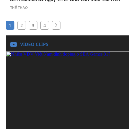
THỂ THAO
1
2
3
4
VIDEO CLIPS