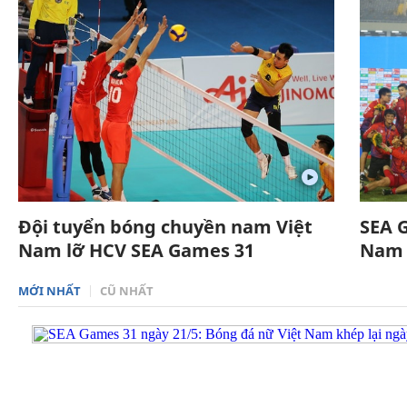
Đội tuyển bóng chuyền nam Việt
SEA G
Nam lỡ HCV SEA Games 31
Nam 
MỚI NHẤT
CŨ NHẤT