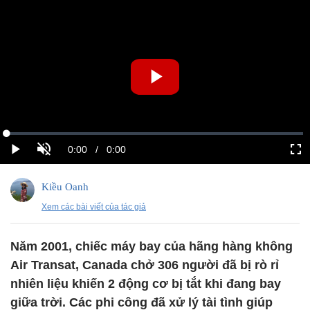
Kiều Oanh
Xem các bài viết của tác giả
Năm 2001, chiếc máy bay của hãng hàng không
Air Transat, Canada chở 306 người đã bị rò rỉ
nhiên liệu khiến 2 động cơ bị tắt khi đang bay
giữa trời. Các phi công đã xử lý tài tình giúp