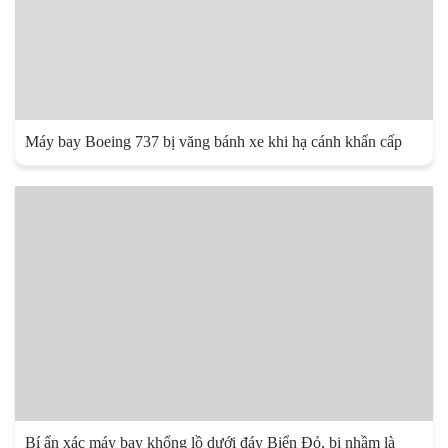
Máy bay Boeing 737 bị văng bánh xe khi hạ cánh khẩn cấp
Bí ẩn xác máy bay khổng lồ dưới đáy Biển Đỏ, bị nhầm là