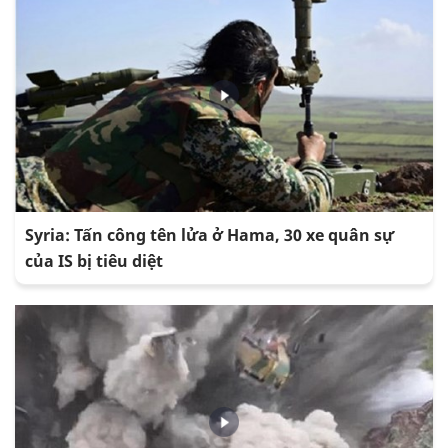
Syria: Tấn công tên lửa ở Hama, 30 xe quân sự
của IS bị tiêu diệt