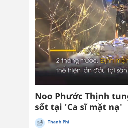
Noo Phước Thịnh tung
sốt tại 'Ca sĩ mặt nạ'
Thanh Phi