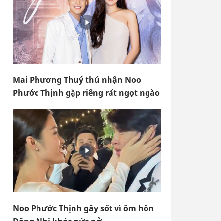
Mai Phương Thuý thú nhận Noo
Phước Thịnh gặp riêng rất ngọt ngào
Noo Phước Thịnh gây sốt vì ôm hôn