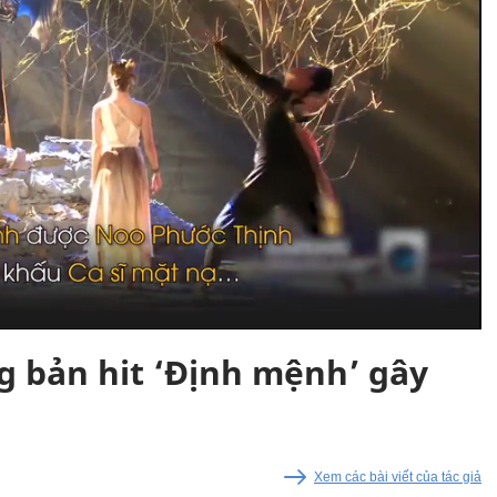
 bản hit ‘Định mệnh’ gây
Xem các bài viết của tác giả