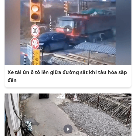
Xe tải ủn ô tô lên giữa đường sắt khi tàu hỏa sắp
đến